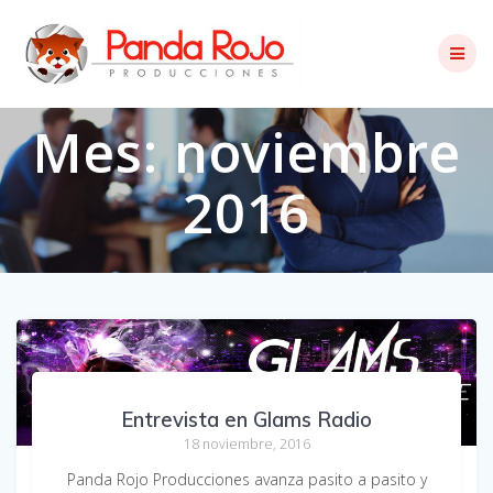
Skip
to
content
Mes:
noviembre
2016
Entrevista en Glams Radio
18 noviembre, 2016
Panda Rojo Producciones avanza pasito a pasito y