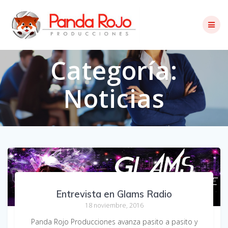
Skip
to
content
Categoría:
Noticias
Entrevista en Glams Radio
18 noviembre, 2016
Panda Rojo Producciones avanza pasito a pasito y